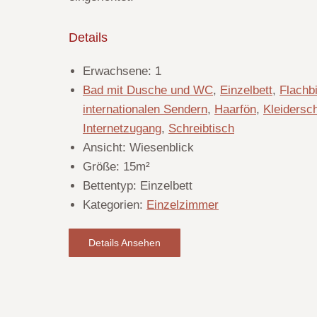
Details
Erwachsene:
1
Bad mit Dusche und WC
,
Einzelbett
,
Flachb
internationalen Sendern
,
Haarfön
,
Kleidersc
Internetzugang
,
Schreibtisch
Ansicht:
Wiesenblick
Größe:
15m²
Bettentyp:
Einzelbett
Kategorien:
Einzelzimmer
Details Ansehen