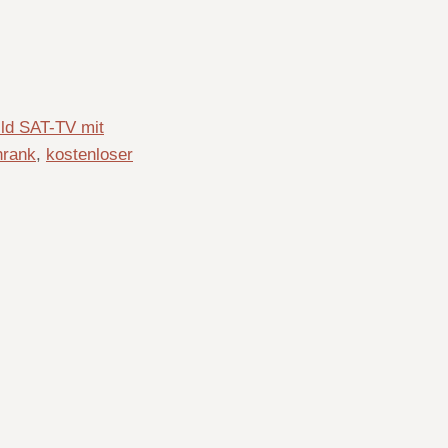
ild SAT-TV mit
hrank
,
kostenloser