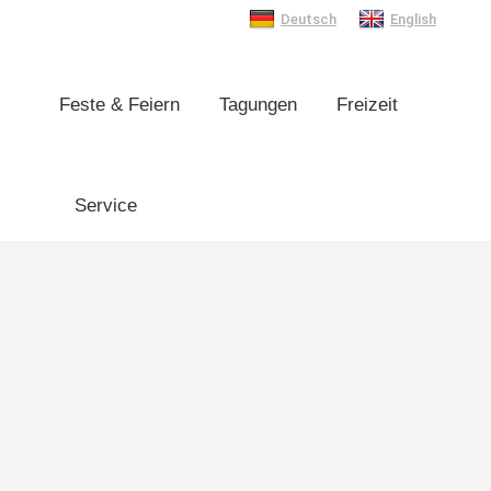
Deutsch
English
Feste & Feiern
Tagungen
Freizeit
Feste & Feiern
Tagungen
Freizeit
Service
Service