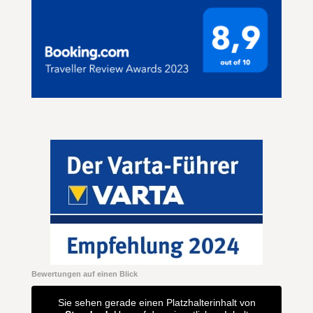
wissen halt, wie es geht! 😃
Bitte - bleiben Sie alle so, wie Sie sind! Auch wenn gerade
die Gastronomie- und Restaurationsbetriebe viel von
Ihnen abverlangen! Weil es Knochenarbeit ist! Aber Ihre
Gäste wissen das sehr wohl zu schätzen, und auch wir
werden uns bald wieder bei Ihnen einfinden!
Alles erdenklich Gute!
Bewertungen auf einen Blick
Sie sehen gerade einen Platzhalterinhalt von