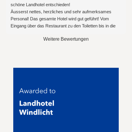
schöne Landhotel entschieden!
Äusserst nettes, herzliches und sehr aufmerksames
Personal! Das gesamte Hotel wird gut geführt! Vom
Eingang über das Restaurant zu den Toiletten bis in die
Zimmer hinein ist alles picco bello sauber und sehr
Weitere Bewertungen
gepflegt!
Die Übernachtung garantiert erholsamen Schlaf, weil das
Hotel ruhig gelegen ist, und die Zimmer gut gegen Lärm
isoliert sind!
Abgerundet wird unser Eindruck durch die vorzügliche
Küche! Egal, ob es das Frühstück, das Mittag- oder das
Abendessen ist - fast schon sterneverdächtig, weil hier
eindeutig mit viel Liebe und Überzeugung gekocht wird!
Ich selber hatte mich für Hirschrücken-Medaillons mit
diversen Pilzen, Kroketten und einer auch noch dazu
unglaublich leckeren, dunklen Soße entschieden!
Einwandfrei und sehr lecker! Letztendlich haben wir aber
bemerkt, es ist fast schon egal, welches Essen man
bestellt - es gab bisher keine Enttäuschungen! Die Köche