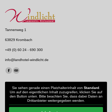
Tannenweg 1
63829 Krombach
+49 (0) 60 24 - 690 300
info@landhotel-windlicht.de
Finden Sie uns auf:
Facebook
TripAdvisor
page
page
opens
opens
Sie sehen gerade einen Platzhalterinhalt von
Standard
.
Um auf den eigentlichen Inhalt zuzugreifen, klicken Sie auf
in
in
den Button unten. Bitte beachten Sie, dass dabei Daten an
new
new
Drittanbieter weitergegeben werden.
window
window