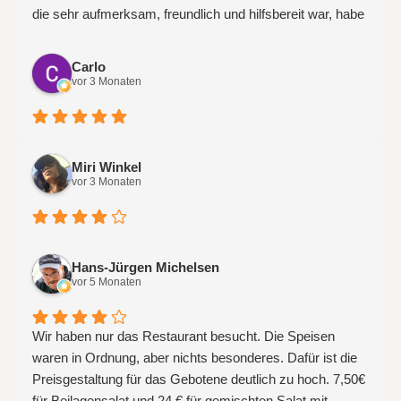
die sehr aufmerksam, freundlich und hilfsbereit war, habe
ich keine weiteren Mitarbeiter gesehen. Das war schon
etwas unpersönlich. Gerade bei der Ankunft wäre ein
Carlo
Ansprechpartner schon gut. Ohne Auto geht dort nichts,
vor 3 Monaten
wichtig zu wissen. Schade das, dass Restaurant
geschlossen hatte während meines Aufenthaltes, für
einen Schlummertrunk hätte das dem ganzen gut getan.
Miri Winkel
vor 3 Monaten
Hans-Jürgen Michelsen
vor 5 Monaten
Wir haben nur das Restaurant besucht. Die Speisen
waren in Ordnung, aber nichts besonderes. Dafür ist die
Preisgestaltung für das Gebotene deutlich zu hoch. 7,50€
für Beilagensalat und 24 € für gemischten Salat mit