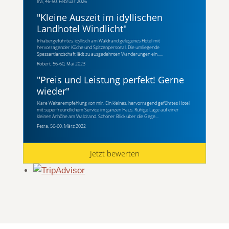
Ina, 46-50, Februar 2026
"
Kleine Auszeit im idyllischen
Landhotel Windlicht
"
Inhabergeführtes, idyllisch am Waldrand gelegenes Hotel mit
hervorragender Küche und Spitzenpersonal. Die umliegende
Spessartlandschaft lädt zu ausgedehnten Wanderungen ein.....
Robert, 56-60, Mai 2023
"
Preis und Leistung perfekt! Gerne
wieder
"
Klare Weiterempfehlung von mir. Ein kleines, hervorragend geführtes Hotel
mit superfreundlichem Service im ganzen Haus. Ruhige Lage auf einer
kleinen Anhöhe am Waldrand. Schöner Blick über die Gege...
Petra, 56-60, März 2022
Jetzt bewerten