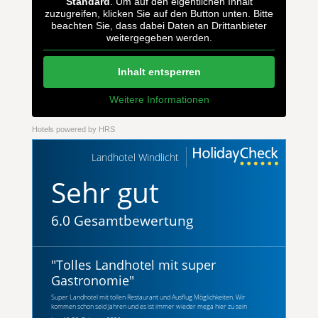
Standard
. Um auf den eigentlichen Inhalt
zuzugreifen, klicken Sie auf den Button unten. Bitte
beachten Sie, dass dabei Daten an Drittanbieter
weitergegeben werden.
Inhalt entsperren
Weitere Informationen
Hotels powered by HRS
Landhotel Windlicht
Sehr gut
6.0 Gesamtbewertung
"
Tolles Landhotel mit super
Gastronomie
"
Super Landhotel mit tollen Restaurant und Ausflug Möglichkeiten. Wir
kommen schon seid Jahren und es ist immer wieder mega hier zu sein