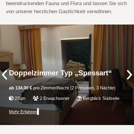
beeindruckenden Fauna und Flora und lassen Sie sich
von unserer herzlichen Gastlichkeit verwöhnen.
Doppelzimmer Typ „Spessart“
ab 134,00 €
pro Zimmer/Nacht (2 Personen, 3 Nächte)
27qm
2 Erwachsener
Bergblick Südseite
Mehr Erfahren